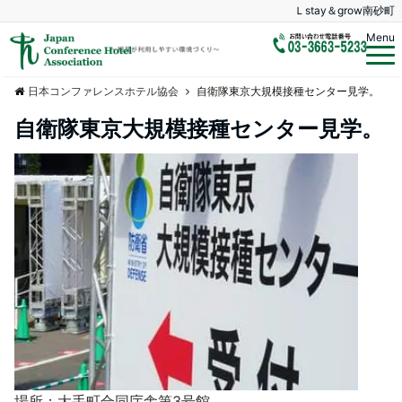
Ｌstay＆grow南砂町
Menu
日本コンファレンスホテル協会
自衛隊東京大規模接種センター見学。
自衛隊東京大規模接種センター見学。
場所；大手町合同庁舎第3号館