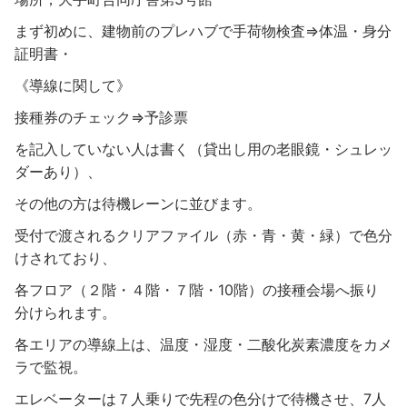
まず初めに、建物前のプレハブで手荷物検査⇒体温・身分
証明書・
《導線に関して》
接種券のチェック⇒予診票
を記入していない人は書く（貸出し用の老眼鏡・シュレッ
ダーあり）、
その他の方は待機レーンに並びます。
受付で渡されるクリアファイル（赤・青・黄・緑）で色分
けされており、
各フロア（２階・４階・７階・10階）の接種会場へ振り
分けられます。
各エリアの導線上は、温度・湿度・二酸化炭素濃度をカメ
ラで監視。
エレベーターは７人乗りで先程の色分けで待機させ、7人