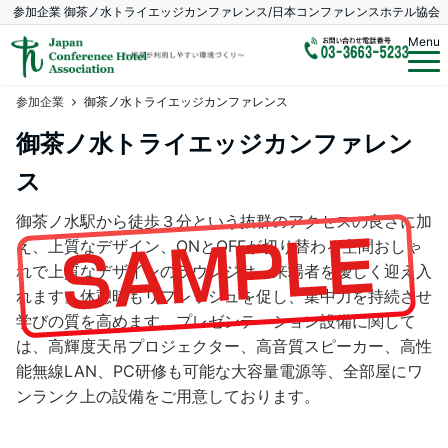
参加企業 御茶ノ水トライエッジカンファレンス/日本コンファレンスホテル協会
Menu
参加企業
御茶ノ水トライエッジカンファレンス
御茶ノ水トライエッジカンファレン
ス
御茶ノ水駅から徒歩３分という抜群のアクセスの良さに加
え、上質なデザイン、ONとOFFが切り替わる空間おしゃ
れで上質なデザインのラウンジは、来場者を優しく迎え入
れます。休憩時もリフレッシュを促し、集中力を持続させ
学びの質を高めます。プレゼンテーション設備に関して
は、高輝度天吊プロジェクター、高音質スピーカー、高性
能無線LAN、PC研修も可能な大容量電源等、全部屋にワ
ンランク上の設備をご用意しております。